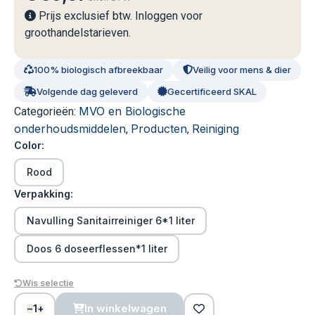
Prijs exclusief btw. Inloggen voor
groothandelstarieven.
100% biologisch afbreekbaar
Veilig voor mens & dier
Volgende dag geleverd
Gecertificeerd SKAL
MVO en Biologische
Categorieën:
onderhoudsmiddelen
Producten
Reiniging
,
,
Color:
Rood
Verpakking:
Navulling Sanitairreiniger 6*1 liter
Doos 6 doseerflessen*1 liter
Wis selectie
1
In winkelwagen
−
+