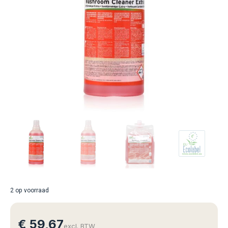
2 op voorraad
€
59,67
excl. BTW