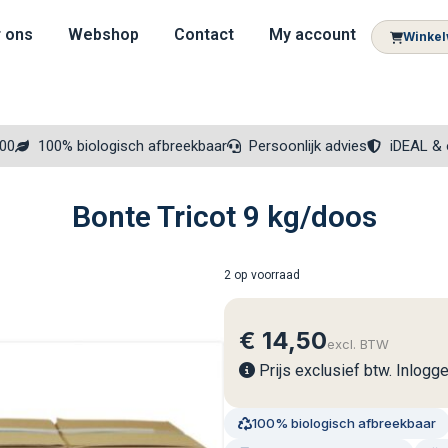
 ons
Webshop
Contact
My account
Winke
300
100% biologisch afbreekbaar
Persoonlijk advies
iDEAL & 
Bonte Tricot 9 kg/doos
2 op voorraad
€
14,50
excl. BTW
Prijs exclusief btw. Inlogg
100% biologisch afbreekbaar