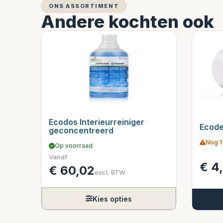
ONS ASSORTIMENT
Andere kochten ook
Ecodos Interieurreiniger
Ecode
geconcentreerd
Nog 1
Op voorraad
Vanaf
€
4
€
60,02
excl. BTW
Kies opties