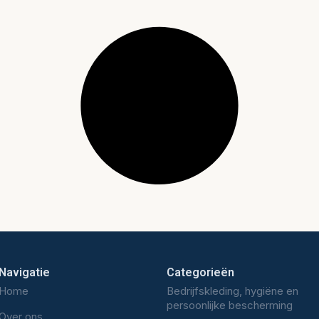
Navigatie
Categorieën
Home
Bedrijfskleding, hygiëne en
persoonlijke bescherming
Over ons