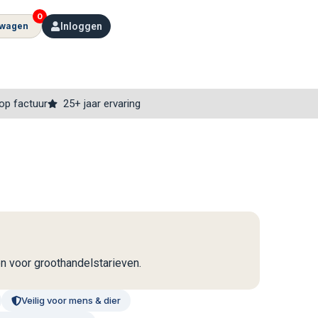
0
lwagen
Inloggen
op factuur
25+ jaar ervaring
en voor groothandelstarieven.
Veilig voor mens & dier