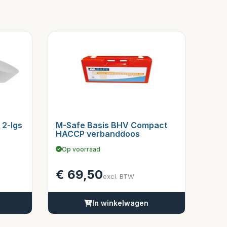
 2-lgs
M-Safe Basis BHV Compact
HACCP verbanddoos
Op voorraad
€
69,50
excl. BTW
In winkelwagen