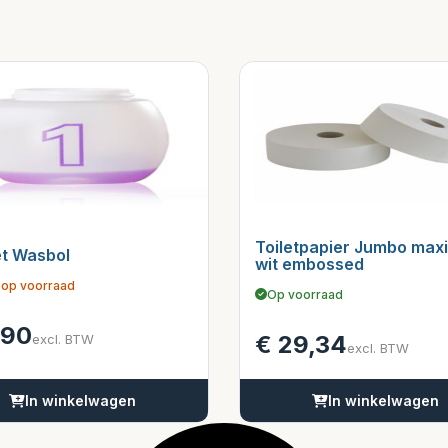
Toiletpapier Jumbo maxi
t Wasbol
wit embossed
 op voorraad
Op voorraad
,90
€
29,34
excl. BTW
excl. BTW
In winkelwagen
In winkelwagen