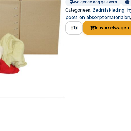
Volgende dag geleverd
Bedrijfskleding, 
Categorieën:
poets en absorptiematerialen
1
In winkelwagen
−
+