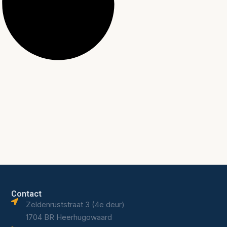
Contact
Zeldenruststraat 3 (4e deur)
1704 BR Heerhugowaard