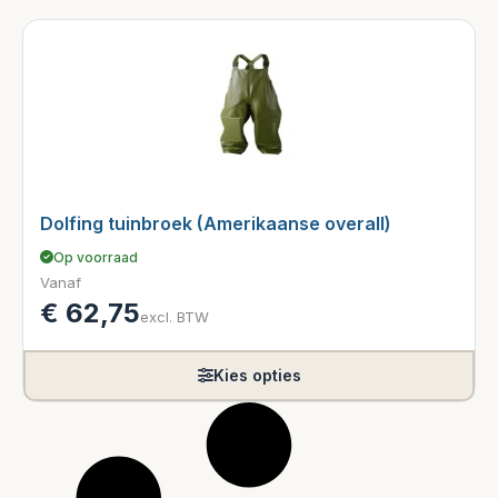
Dolfing tuinbroek (Amerikaanse overall)
Op voorraad
Vanaf
€
62,75
excl. BTW
Kies opties