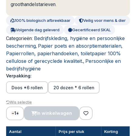
groothandelstarieven.
100% biologisch afbreekbaar
Veilig voor mens & dier
Volgende dag geleverd
Gecertificeerd SKAL
Bedrijfskleding, hygiëne en persoonlijke
Categorieën:
bescherming
Papier poets en absorptiematerialen
,
,
Papierrollen, papierhandoeken, toiletpapier 100%
cellulose of gerecyclede kwaliteit.
Persoonlijke en
,
bedrijfshygiëne
Verpakking:
Doos *6 rollen
20 dozen * 6 rollen
Wis selectie
1
In winkelwagen
−
+
Aantal
Prijs per stuk
Korting