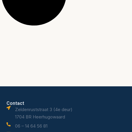
Contact
Zeldenruststraat 3 (4e deur)
1704 BR Heerhugowaard
06 – 14 64 56 81