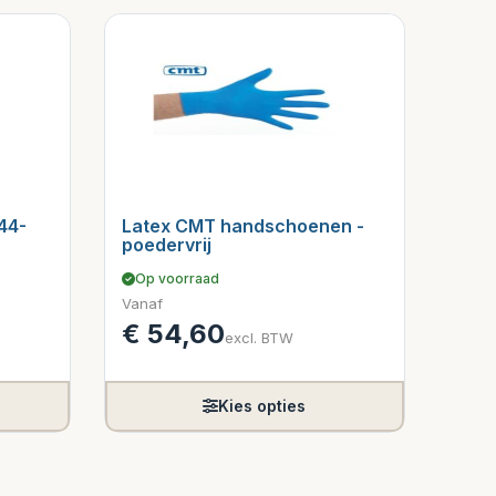
44-
Latex CMT handschoenen -
poedervrij
Op voorraad
Vanaf
€
54,60
excl. BTW
Kies opties