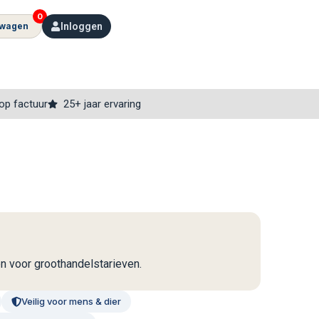
0
lwagen
Inloggen
op factuur
25+ jaar ervaring
en voor groothandelstarieven.
Veilig voor mens & dier