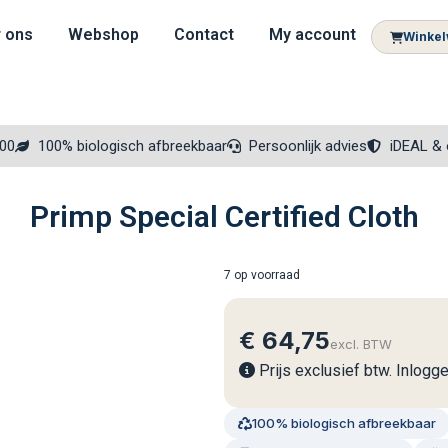
 ons
Webshop
Contact
My account
Winke
300
100% biologisch afbreekbaar
Persoonlijk advies
iDEAL & 
Primp Special Certified Cloth
7 op voorraad
€
64,75
excl. BTW
Prijs exclusief btw. Inlogg
100% biologisch afbreekbaar