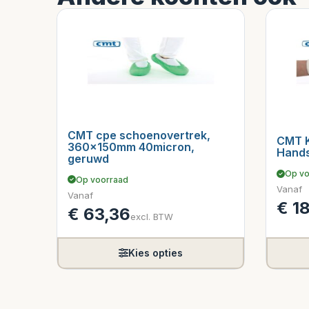
CMT cpe schoenovertrek,
CMT 
360x150mm 40micron,
Hand
geruwd
Op vo
Op voorraad
Vanaf
Vanaf
€
18
€
63,36
excl. BTW
Kies opties