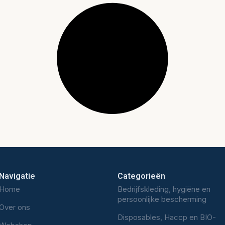
Navigatie
Categorieën
Home
Bedrijfskleding, hygiëne en
persoonlijke bescherming
Over ons
Disposables, Haccp en BIO-