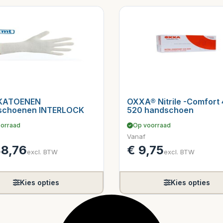
KATOENEN
OXXA® Nitrile -Comfort 
schoenen INTERLOCK
520 handschoen
orraad
Op voorraad
Vanaf
8,76
€
9,75
excl. BTW
excl. BTW
Kies opties
Kies opties