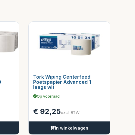
Tork Wiping Centerfeed
0
Poetspapier Advanced 1-
laags wit
Op voorraad
€
92,25
excl. BTW
In winkelwagen