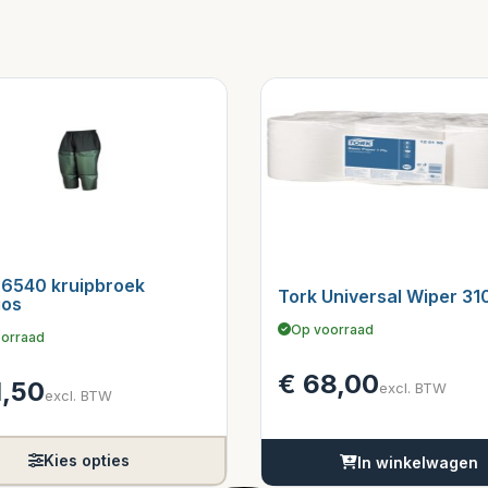
 6540 kruipbroek
Tork Universal Wiper 31
gos
Op voorraad
orraad
€
68,00
,50
excl. BTW
excl. BTW
Kies opties
In winkelwagen