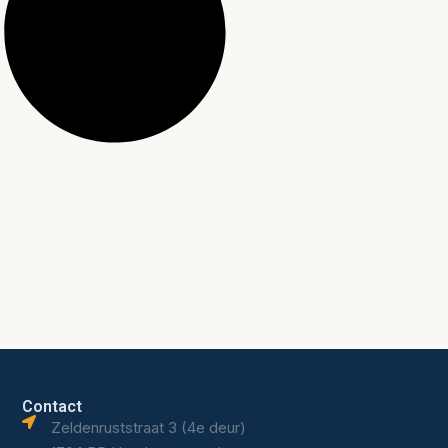
Contact
Zeldenruststraat 3 (4e deur)