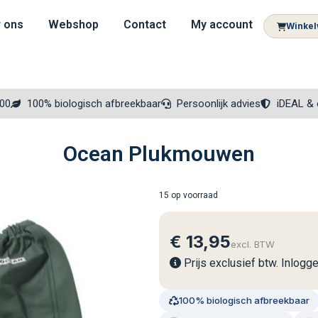
 ons
Webshop
Contact
My account
Winke
300
100% biologisch afbreekbaar
Persoonlijk advies
iDEAL & 
Ocean Plukmouwen
15 op voorraad
€
13,95
excl. BTW
Prijs exclusief btw. Inlogg
100% biologisch afbreekbaar