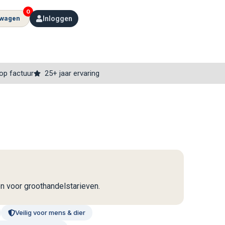
0
lwagen
Inloggen
op factuur
25+ jaar ervaring
en voor groothandelstarieven.
Veilig voor mens & dier