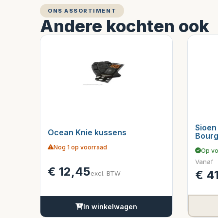
ONS ASSORTIMENT
Andere kochten ook
Sioen
Ocean Knie kussens
Bour
Nog 1 op voorraad
Op vo
Vanaf
€
12,45
€
41
excl. BTW
In winkelwagen