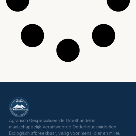
Agrarisch Gespecialiseerde Groothandel in
maatschappelijk Verantwoorde Onderhoudsmiddelen.
Biologisch afbreekbaar, veilig voor mens, dier en milieu.