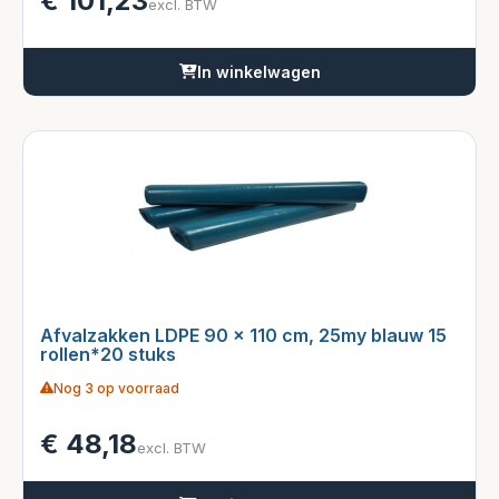
€
101,23
excl. BTW
In winkelwagen
Afvalzakken LDPE 90 x 110 cm, 25my blauw 15
rollen*20 stuks
Nog 3 op voorraad
€
48,18
excl. BTW