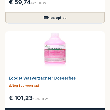
€
59,74
excl. BTW
Kies opties
Ecodet Wasverzachter Doseerfles
Nog 1 op voorraad
€
101,23
excl. BTW