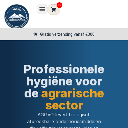
0
100% biologisch afbreekbaar
Professionele
hygiëne voor
de
agrarische
sector
AGGVO levert biologisch
afbreekbare onderhoudsmiddelen