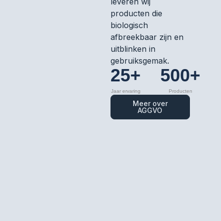
leveren wij
producten die
biologisch
afbreekbaar zijn en
uitblinken in
gebruiksgemak.
25+
500+
Jaar ervaring
Producten
Meer over
AGGVO