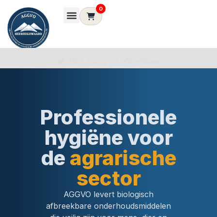
0
100% biologisch afbreekbaar
Professionele
hygiëne voor
de
agrarische
sector
AGGVO levert biologisch
afbreekbare onderhoudsmiddelen