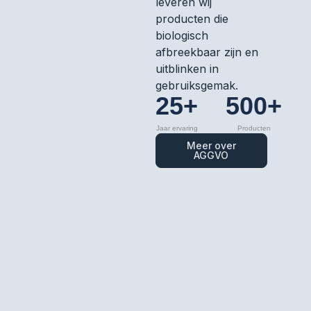
leveren wij
producten die
biologisch
afbreekbaar zijn en
uitblinken in
gebruiksgemak.
25+
500+
Jaar ervaring
Producten
Meer over
AGGVO