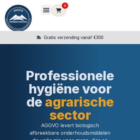
0
100% biologisch afbreekbaar
Professionele
hygiëne voor
de
agrarische
sector
AGGVO levert biologisch
afbreekbare onderhoudsmiddelen