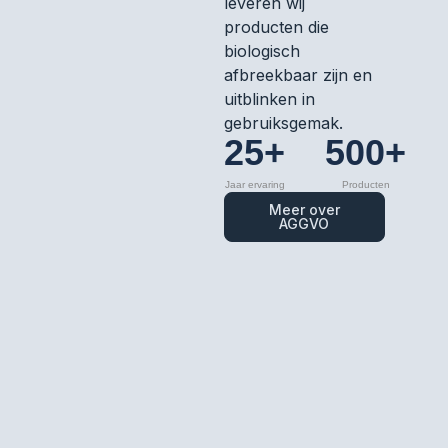
leveren wij
producten die
biologisch
afbreekbaar zijn en
uitblinken in
gebruiksgemak.
25+
500+
Jaar ervaring
Producten
Meer over
AGGVO