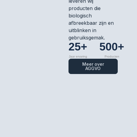
leveren wij
producten die
biologisch
afbreekbaar zijn en
uitblinken in
gebruiksgemak.
25+
500+
Jaar ervaring
Producten
Meer over
AGGVO