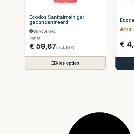
Ecodos Sanitairreiniger
Ecode
geconcentreerd
Nog 1
Op voorraad
Vanaf
€
4
€
59,67
excl. BTW
Kies opties