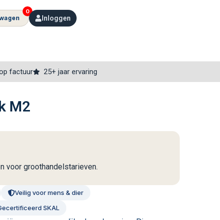
0
lwagen
Inloggen
op factuur
25+ jaar ervaring
ck M2
en voor groothandelstarieven.
Veilig voor mens & dier
Gecertificeerd SKAL