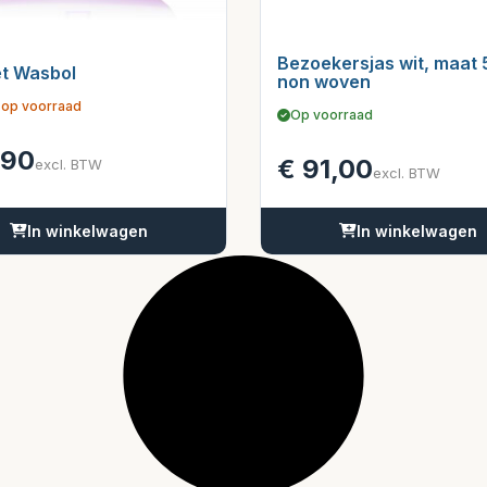
Bezoekersjas wit, maat
t Wasbol
non woven
 op voorraad
Op voorraad
,90
€
91,00
excl. BTW
excl. BTW
In winkelwagen
In winkelwagen