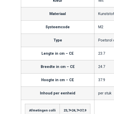
Kleur
Wit
Materiaal
Kunststo
Systeemcode
M2
Type
Poetsrol 
Lengte in cm – CE
23.7
Breedte in cm – CE
24.7
Hoogte in cm – CE
37.9
Inhoud per eenheid
per stuk
Afmetingen colli
23,7×24,7×37,9