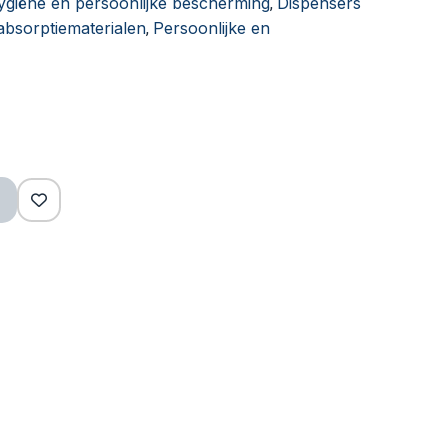
hygiëne en persoonlijke bescherming
Dispensers
,
absorptiematerialen
Persoonlijke en
,