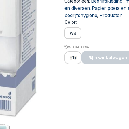
Bedrijfskleding, 
Categorieën:
en diversen
Papier poets en 
,
bedrijfshygiëne
Producten
,
Color:
Wit
Wis selectie
1
In winkelwagen
−
+