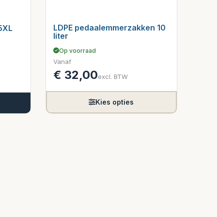
LDPE pedaalemmerzakken 10
 5XL
liter
Op voorraad
Vanaf
€
32,00
excl. BTW
Kies opties