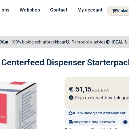
 ons
Webshop
Contact
My account
Winke
300
100% biologisch afbreekbaar
Persoonlijk advies
iDEAL & 
 Centerfeed Dispenser Starterpa
€
51,15
excl. BTW
Prijs exclusief btw. Inlogg
100% biologisch afbreekbaar
Volgende dag geleverd