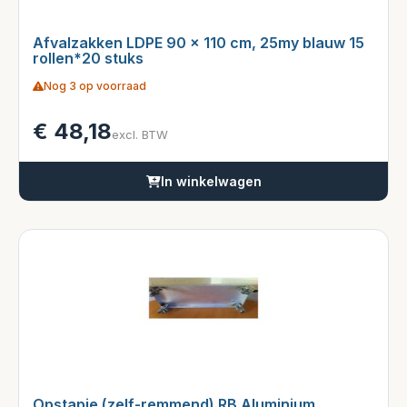
Afvalzakken LDPE 90 x 110 cm, 25my blauw 15
rollen*20 stuks
Nog 3 op voorraad
€
48,18
excl. BTW
In winkelwagen
Opstapje (zelf-remmend) RB Aluminium