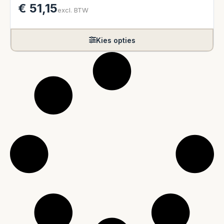
€
51,15
excl. BTW
Kies opties