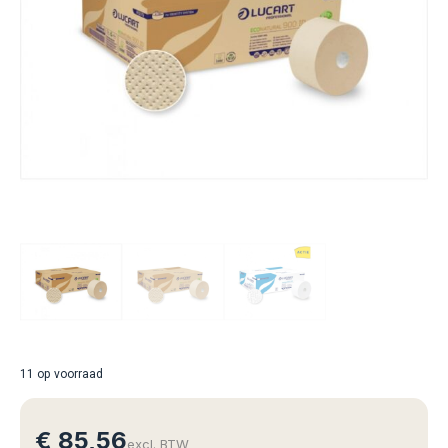
11 op voorraad
€
85,56
excl. BTW