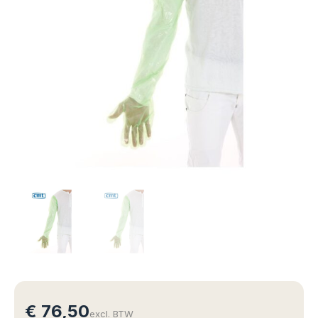
€
76,50
excl. BTW