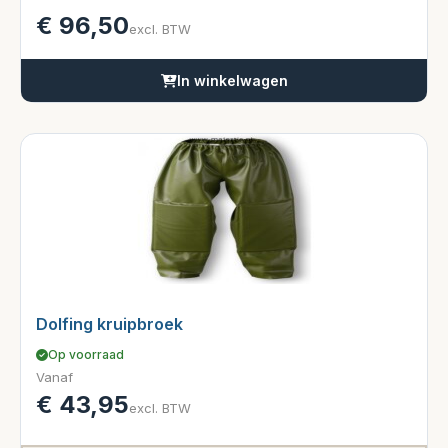
€
96,50
excl. BTW
In winkelwagen
Dolfing kruipbroek
Op voorraad
Vanaf
€
43,95
excl. BTW